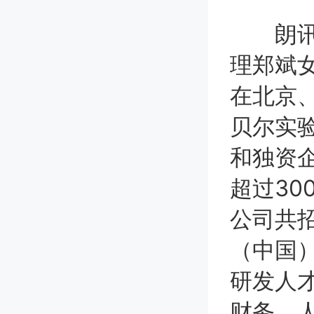
朗讯科
理郑斌
在北京
贝尔实
和独资
超过30
公司共
（中国
研发人才
财务、