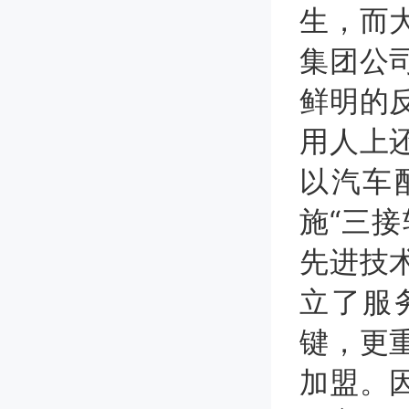
生，而
集团公
鲜明的
用人上
以汽车
施“三
先进技
立了服
键，更
加盟。