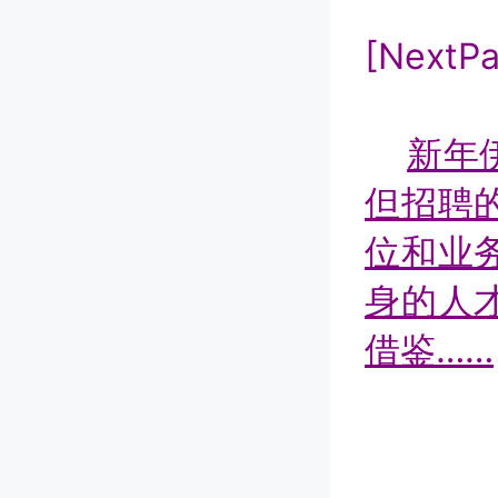
[NextP
新年
但招聘
位和业
身的人
借鉴……