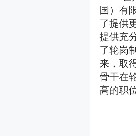
国）有
了提供
提供充
了轮岗
来，取
骨干在
高的职