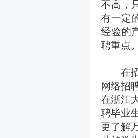
不高，
有一定
经验的
聘重点
在招聘
网络招
在浙江
聘毕业
更了解