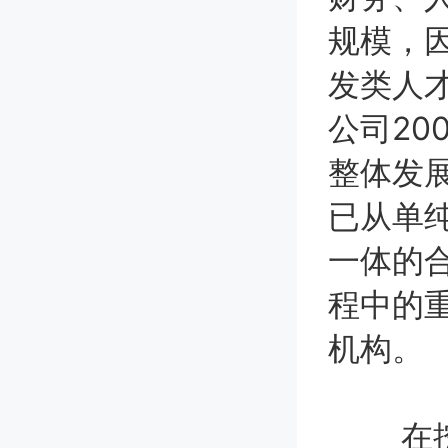
规模，
发类人
公司20
整体发
已从单
一体的
程中的
机构。
在挖掘