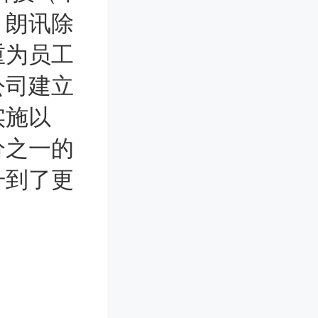
。朗讯除
重为员工
公司建立
实施以
分之一的
升到了更