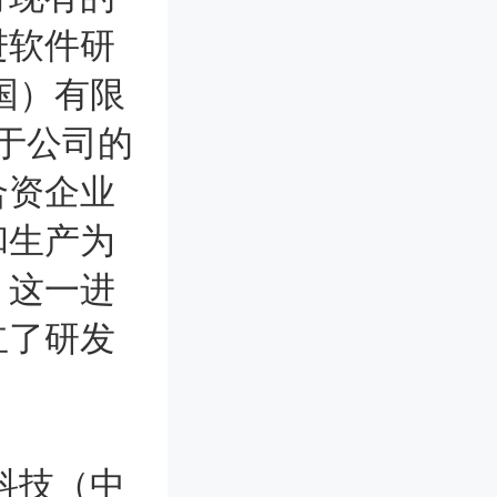
进软件研
国）有限
务于公司的
合资企业
和生产为
。这一进
立了研发
科技（中