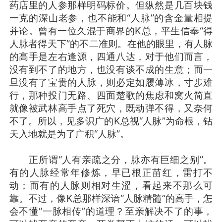
药店里的人参那样明码标价。但纵然是几百块钱
一克的深山老参，也不能和“人脉”的含金量相提
并论。曾有一位久混于商界的K总，平生信奉“得
人脉者得天下”的不二准则。在他的眼里，有人脉
的高手是左右逢源，四通八达，对于他们而言，
没有到不了的地方，也没有谈不成的生意；而一
旦没有了宝贵的人脉，则必定如履薄冰，寸步难
行，那种投门无路、四面楚歌的焦虑和窝火简直
就像被武林高手点了死穴，既动弹不得，又奈何
不了。所以，见多识广的K总视“人脉”为命根，钻
天入地就是为了广积“人脉”。
正所谓“人有亲疏之分，脉亦有巨细之别”。
有的人脉经常年修炼，早已根正苗红，雷打不
动；而有的人脉则相对生涩，看起来不那么可
靠。不过，像K总那样深谙“人脉精髓”的高手，怎
会不懂“一脉相传”的道理？至亲解决不了的事，