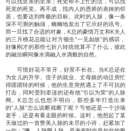
可以找至亲的至亲；死党帮不上忙的活，可以找
死党的死党。再不成，找内人的恩师的表婶的邻
居，也要达到终极的目标。此时的人脉，像一条
深不可测的触须，幽幽地发出了它示好的讯号。
而一旦找了合适的对象，K总的豪情万丈和K夫人
的三月桃花总能让对方顿生“一见如故”的感叹，
好像刚才的那些七折八转统统算不了什么，彼此
的融洽瞬间像水滴融入水滴般的自然。
可惜好花不常开，好景不长在。当K总还在
为女儿的升学、侄子的就业、丈母娘的动迁房忙
得团团转的时候，他的生意突然遇上了不可抗的
打击，同时受到牵连的还有他“引以为荣”的人脉
网。K总怎么也想不明白，那些多年打造出来
的“人脉”怎么说断就断了呢？亏他还是一个沙场
老手，还是有看走眼的时候。这时，他想起了某
天做过的一首赞美人脉的未尽的小诗，赶紧加了
一句：“噢，人脉啊人脉，原来有时你是如此的脆