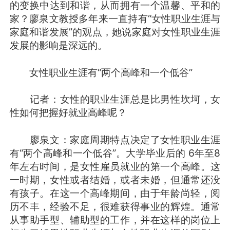
的变换中达到和谐，从而拥有一个温馨、平和的
家？廖泉文教授多年来一直持有“女性职业生涯与
家庭和谐发展”的观点，她说家庭对女性职业生涯
发展的影响是深远的。
女性职业生涯有“两个高峰和一个低谷”
记者：女性的职业生涯总是比男性坎坷，女
性如何把握好就业高峰呢？
廖泉文：家庭周期特点决定了女性职业生涯
有“两个高峰和一个低谷”。大学毕业后的 6年至8
年左右时间，是女性雇员就业的第一个高峰。这
一时期，女性或者结婚，或者未婚，但通常还没
有孩子。在这一个高峰期间，由于年龄尚轻，阅
历不丰，经验不足，很难获得事业的辉煌。通常
从事助手型、辅助型的工作，并在这样的岗位上