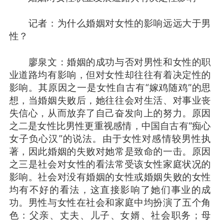
记者：为什么婚姻对女性的影响远远大于男
性？
廖泉文：婚姻的成功与否对男性和女性的职
业道路均有影响，但对女性却往往有着决定性的
影响。其原因之一是女性自古有“嫁鸡随鸡”的思
想，当婚姻失败后，她往往会对生活、对事业丧
失信心，从而放弃了自己奋发向上的努力。原因
之二是女性比男性更重视感情，中国自古有“痴心
女子负心汉”的说法。由于女性对感情较男性执
著，因此婚姻的失败对她常是致命的一击。原因
之三是社会对女性的看法常受该女性家庭状况的
影响。社会对没有婚姻的女性或婚姻失败的女性
均有不好的看法，这直接影响了她们事业的成
功。男性与女性在社会和家庭中均扮演了五个角
色：父亲、丈夫、儿子、女婿、社会职务；母