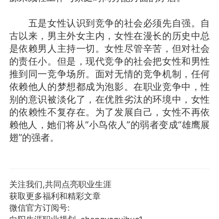
五是女性认识到竞争的社会必须先自强。自
古以来，男主外女主内，女性在漫长的历史中总
是依赖男人主持一切。女性尽管辛苦，但对社会
的责任小。但是，现代竞争的社会把女性和男性
推到同一竞争场所。面对无情的竞争机制，任何
依赖他人的梦想都成为泡影。在职业竞争中，性
别的意识被淡化了，在优胜劣汰的环境中，女性
的依赖性不复存在。为了发展自己，女性不再依
赖他人，她们将从“小鸟依人”的弱者变成“雄鹰展
翅”的强者。
关注我们,共同点亮职业生涯
获取更多福利和精彩文章
微信官方订阅号: