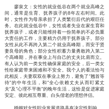
廖泉文：女性的就业低谷在两个就业高峰之
间，通常是生育、抚养孩子的8年左右时间。此
时，女性作为母亲承担了人类繁衍后代的艰巨任
务。在此就业低谷中，女性或者失业在家生育和
抚养孩子，或者只能维持着一份简单的不必负重
大责任的工作，主要精力仍用于抚养孩子。部分
女性从此不再跨入第二个就业高峰期，而安于贤
妻良母的角色；部分女性积蓄力量勇敢跨入第二
个高峰期，并在事业上与自己的丈夫比肩而立。
有人认为前一类女性确保家庭的安全，后一类女
性给家庭带来困难和不安全。我个人的看法恰与
此相反，夫妻双双在事业上努力，避免了“翘首等
待”的中年生活，和“全心依赖丈夫从而盯紧丈
夫”及“心理不平衡”的晚年生活，这恰是促进家庭
安定、彼此相互尊重、白头偕老的理想伴侣。
婚姻对女性职业发展道路具有决定性影响