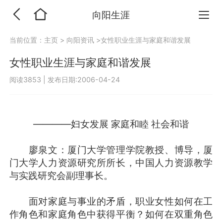
向阳生涯
当前位置：
主页
>
向阳资讯
>女性职业生涯与家庭和谐发展
女性职业生涯与家庭和谐发展
阅读3853
|
发布日期:2006-04-24
————妇女发展 家庭和睦 社会和谐
廖泉文：厦门大学管理学院教授、博导，厦
门大学人力资源研究所所长，中国人力资源教学
与实践研究会副理事长。
面对家庭与事业的矛盾，职业女性如何在工
作角色和家庭角色中获得平衡？如何在双重角色