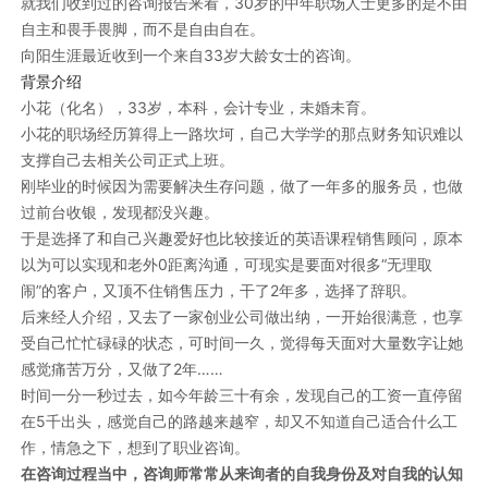
就我们收到过的咨询报告来看，30岁的中年职场人士更多的是不由
自主和畏手畏脚，而不是自由自在。
向阳生涯最近收到一个来自33岁大龄女士的咨询。
背景介绍
小花（化名），33岁，本科，会计专业，未婚未育。
小花的职场经历算得上一路坎坷，自己大学学的那点财务知识难以
支撑自己去相关公司正式上班。
刚毕业的时候因为需要解决生存问题，做了一年多的服务员，也做
过前台收银，发现都没兴趣。
于是选择了和自己兴趣爱好也比较接近的英语课程销售顾问，原本
以为可以实现和老外0距离沟通，可现实是要面对很多“无理取
闹”的客户，又顶不住销售压力，干了2年多，选择了辞职。
后来经人介绍，又去了一家创业公司做出纳，一开始很满意，也享
受自己忙忙碌碌的状态，可时间一久，觉得每天面对大量数字让她
感觉痛苦万分，又做了2年……
时间一分一秒过去，如今年龄三十有余，发现自己的工资一直停留
在5千出头，感觉自己的路越来越窄，却又不知道自己适合什么工
作，情急之下，想到了职业咨询。
在咨询过程当中，咨询师常常从来询者的自我身份及对自我的认知