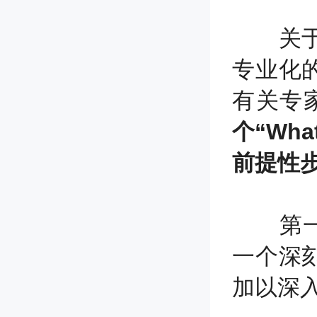
关于职
专业化
有关专
个“Wh
前提性
第一，W
一个深
加以深