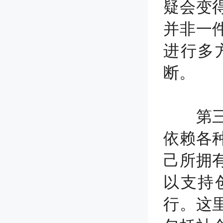
疑会变
并非一
进行多
断。
第三，
依赖各
己所拥
以支持
行。这