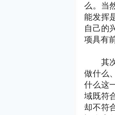
么。当
能发挥
自己的
项具有
其次，
做什么
什么这
域既符
却不符