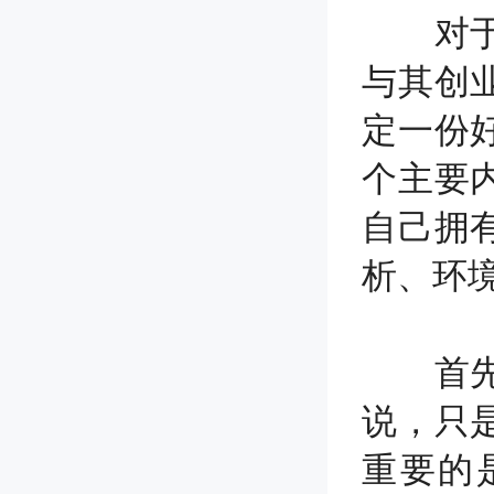
对于一
与其创
定一份
个主要
自己拥
析、环
首先，
说，只
重要的