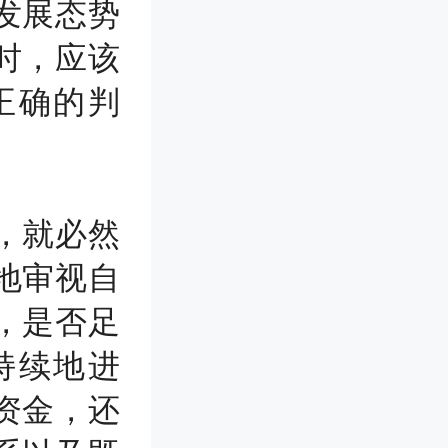
发展态势
时，应该
正确的判
，就必然
地审视自
，是否足
持续地进
资金，还