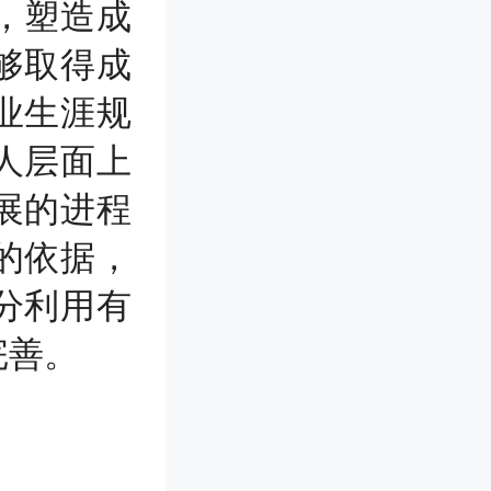
，塑造成
够取得成
业生涯规
人层面上
展的进程
的依据，
分利用有
完善。