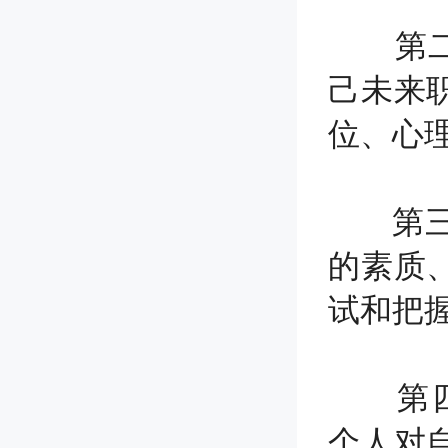
第二，W
己未来
位、心
第三，W
的素质
试和把
第四，Wh
个人对