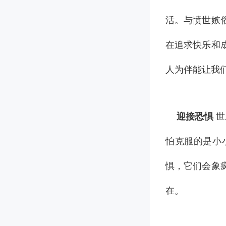
活。与愤世嫉
在追求快乐和
人为伴能让我
迎接恐惧
世
怕克服的是小
惧，它们会象
在。