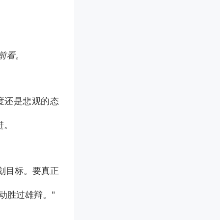
前看。
度还是悲观的态
进。
划目标。要真正
动胜过雄辩。"