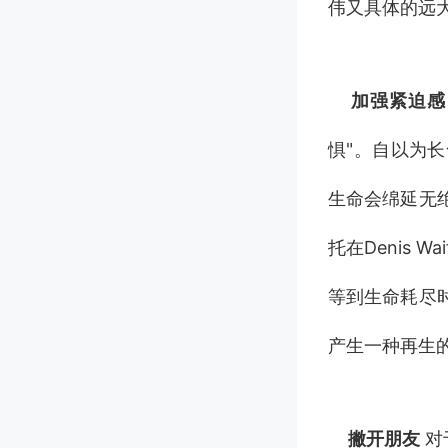
伟又具体的远
加强紧迫感
惧"。自以为
生命会绵延无
托在Denis 
等到生命耗尽
产生一种再生
撇开朋友
对