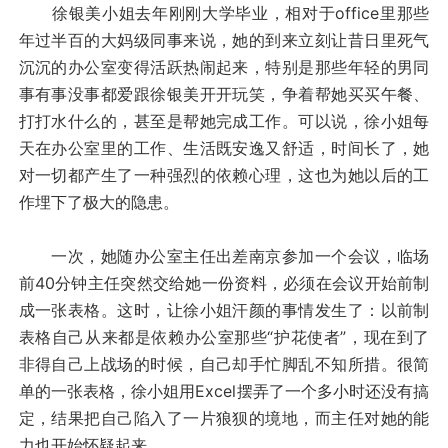
徐银美小姐去年刚刚大学毕业，相对于office里那些
年过半百的大妈级同事来说，她的到来立刻让昔日里死气
沉沉的办公室变得活跃热闹起来，特别是那些年轻的男同
事有事没事都爱跟徐银美开开玩笑，争着帮她买买午餐、
打打水什么的，甚至是帮她完成工作。可以说，徐小姐每
天在办公室里的工作、生活既安逸又舒适，时间长了，她
对一切都产生了一种强烈的依赖心理，这也为她以后的工
作埋下了极大的隐患。
一次，她随办公室主任出差南京参加一个会议，临场
前40分钟主任突然交给她一份资料，必须在会议开始前制
成一张表格。这时，让徐小姐汗颜的事情发生了：以前制
表格自己从来都是依赖办公室那些“护花使者”，现在到了
非得自己上战场的时候，自己却手忙脚乱不知所措。很简
单的一张表格，徐小姐用Excel摆弄了一个多小时还没有搞
定，结果把自己陷入了一片狼狈的境地，而主任对她的能
力也开始怀疑起来。