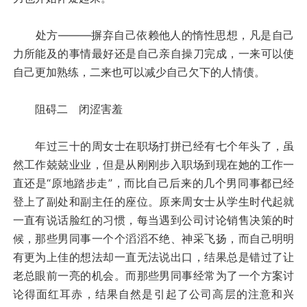
处方———摒弃自己依赖他人的惰性思想，凡是自己
力所能及的事情最好还是自己亲自操刀完成，一来可以使
自己更加熟练，二来也可以减少自己欠下的人情债。
阻碍二 闭涩害羞
年过三十的周女士在职场打拼已经有七个年头了，虽
然工作兢兢业业，但是从刚刚步入职场到现在她的工作一
直还是“原地踏步走”，而比自己后来的几个男同事都已经
登上了副处和副主任的座位。原来周女士从学生时代起就
一直有说话脸红的习惯，每当遇到公司讨论销售决策的时
候，那些男同事一个个滔滔不绝、神采飞扬，而自己明明
有更为上佳的想法却一直无法说出口，结果总是错过了让
老总眼前一亮的机会。而那些男同事经常为了一个方案讨
论得面红耳赤，结果自然是引起了公司高层的注意和兴