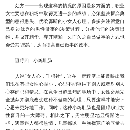
处方———出现这样的情况的原因是多方面的，职业
女性要想在职场中取得更进一步的成绩，必须坚决摒弃典
型的患得患失、优柔寡断的小女人心理，多多关注留意自
己身边优秀的男性做事的决策过程，分析他们的决策思
维，并吸其精华、弃其糟粕，久而久之自己做事的方式也
会受其“感染”，从而提高自己做事的效率。
阻碍四 小鸡肚肠
人说“女人心，千根针”，这在一定程度上能反映出我
们现在有些女性心眼小，心里不能容纳下别人或者对别人
心存妒忌和猜忌。在竞争日趋激烈的职场中，女性必须完
全抛弃并彻底改变这种不健康的心理，只要这样才能安下
心思来更好地工作。同时，这种小鸡肚肠也是阻碍职业女
性晋升的一大障碍。相比之下，男性明显地显得豁达一
些，遇事遇人都很热情，凡事都以一种胸襟宽广的气量去