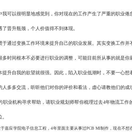
中我可以很明显地感觉到，你对现在的工作产生了严重的职业倦
遇了晋升瓶颈，个人价值得不到体现。
惯于通过变换工作环境来提升自己的职业发展。其实
变换工作并
很多时间根本不必要进行职业的调整，可能目前所从事的就是你
本提升自我的欲望就很强。因此，陷入
职业
低潮
时
，
不要一心想
的人
多多交流
，
听听他们对你的评价和看法，虚心请教他们的成
的职业机构寻求帮助，请职业规划师帮你梳理过去4年物流工作
位。
业于嘉应学院电子信息工程，
4
年里面主要从事过
PCB MI
制作，现在不想