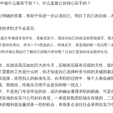
作中做什么最有干劲？5、什么是最让你得心应手的？
出明确的答案，有助于你进一步认清自己。明白了自己的目标，
样的求职才不会盲目。
应届大专物流专业学生，准备找实习，现在对自己的就业前景很迷茫。既
不是特长突出。作为一个
b
型血的人，性格乐天，算是我的唯一优点吧！
怎样才能让我自己了解自己的能力所在呢？让自己更加自信去面对生活。
信，在就业高压如此巨大的今天，还能依旧葆有乐观的天性，值
己需要的工作是什么时，你才知道自己选择时舍与得的关键因素
准选择，依照别人的标准生活。在求职的过程中，每个人都会碰
题。我相信，性格乐天绝不会是你的唯一优点！
学、不是热门专业毕业的你，或许的确会遭遇求职的困难。可是
踏实地的在实习公司好好表现，一来提前熟悉职场生存规则，二
来的顺利就业赢得多一些的机会，有很多企业往往会录用在实习