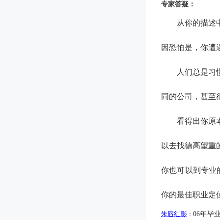
专家答疑：
从你的描述
因恐怕是，你遭
人们总是习
同的公司，
甚至
看得出你
原
以去找德高望重
你也可以到专业
你的最佳职业定
朱唇红影
06
年毕
：