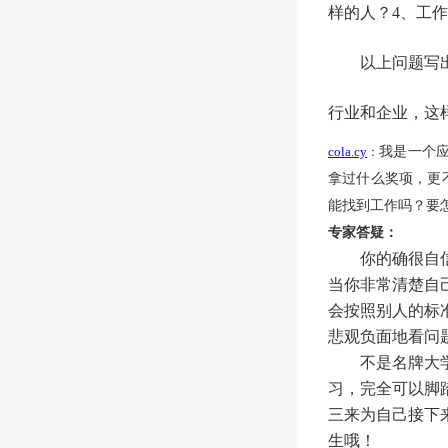
样的人？4、工
以上问题写
行业和企业，这
cola.cy
我是一个
：
拿过什么奖项，更
能找到工作吗？要
专家答疑：
你的确很自
当你非常清楚自
会按照别人的标
悲观负面地看问
不是名牌大
习，完全可以脚
三来为自己接下
生哦！