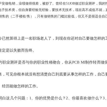
平安做电销，业绩做得很差，被炒了。曾经在
51JOB
做过职业测评，我的
电子技术类，但自身要经验无经验，要技术无技术，现在高不成低不就，
销售的（二手楼租
/
售），只有做销售的门槛比较低，但又不是很适合自
至今已然算得上是一名职场老人了，到现在你还对自己要做怎样的
肯定是以失败而告终。
的职业测评是否与你的职业性格吻合，你从PCB MI制作转而做
售，可见你根本就没有想清楚自己到底要从事怎样的工作，自己
、经历能做怎样的工作。
明白这几个问题：1、你的优势是什么？2、你最喜欢做什么？3