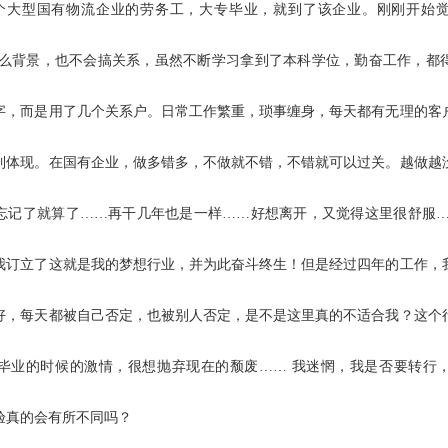
个大型国有物流企业的劳务工，大专毕业，就到了该企业。刚刚开始
么背景，也不会搞关系，虽然不断学习拿到了本科学位，勤奋工作，都
字，而是用了几个关系户。日常工作繁重，琐事缠身，每天都有无理的客
到体现。在国有企业，做多错多，不做就不错，不错就可以过关。越做越
忘记了就算了
……
再干几年也是一样
……
好想离开，又觉得这里很舒服
我订立了这就是我的梦想行业，并为此奋斗终生！但是经过四年的工作，
好，每天都被自己否定，也被别人否定，是不是这里真的不适合我？这个
毕业的时候的激情，很想抛弃现在的颓废
……
我迷惘，我是否要转行
验真的会有所不同吗？