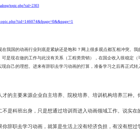
halong/topic.php?sid=2303
m/topic.php?tid=146074&fpage=0&&page=1
现在我国的动画行业到底是紧缺还是饱和？网上很多观点都互相冲突。我
，可是现在做的工作与此没有关系（工程类营销），在国企收入很稳定（
实现自己的理想。进来有辞职去学习动画的打算，准备学习之后再正式转
人才的主要来源
企业自主培养、院校培养、培训机构培养
三种。
二不是科班出身，只是想通过培训而进入动画领域工作。说实在
果你辞职去学习动画，就算是生活上没有经济负担，有没有想过