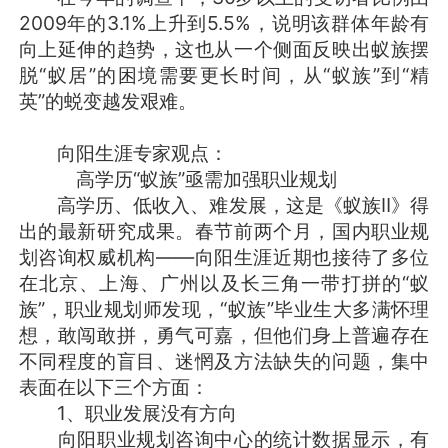
2009年的3.1%上升到5.5%，说明该群体年龄有
向上延伸的趋势，这也从一个侧面反映出蚁族摆
脱“蚁居”的困境需要更长时间，从“蚁族”到“精
英”的蜕变越发艰难。
向阳生涯专家观点：
高学历“蚁族”亟需加强职业规划
高学历、低收入、难发展，这是《蚁族Ⅱ》得
出的最新研究成果。春节前两个月，国内职业规
划咨询权威机构——向阳生涯近期也接待了多位
在北京、上海、广州以及长三角一带打拼的“蚁
族”，职业规划师发现，“蚁族”毕业生大多满怀理
想，敢闯敢拼，勇气可嘉，但他们身上普遍存在
不同程度的盲目、迷惘及方法缺失的问题，集中
表面在以下三个方面：
1、职业发展没有方向
向阳职业规划咨询中心的统计数据显示，有