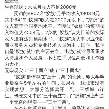
重最低。
生存现状：六成月收入不足2000元
受访的4807名“蚁族”月平均收入1903.9元，
其中64.1%“蚁族”收入在2000元以下，“京蚁”的
收入高于全国平均水平。而受访“蚁族”的预期收
入均值为4504元，2/3的“蚁族”认为目前的实际
收入没有达到预期水平。“蚁族”所从事职业仍以
商业服务人员和专业技术人员为主，民企、私企
仍是“蚁族”就业的主要去向。“蚁族”就业最看重收
入待遇和个人发展，不太在乎职位高低和工作压
力大小。
无奈现实：“三十而立”成了“三十而离”
“蚁族”群体存在“三十而离”的现象，即大学毕
业后奋斗5年左右的时间，如果在一线城市没有
实现梦想，大部分选择离开，到二三线城市谋
生。传统文化中的“三十而立”到了“蚁族”身上却是
一个无奈的现实——“三十而离”。
在今年的调查中，30岁以上的受访者比例由