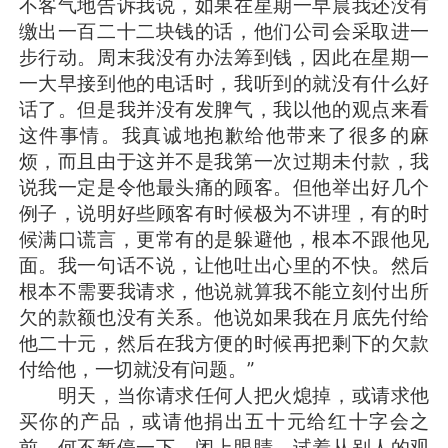
不客气地告诉我说，如果在星期一早晨我还没有
缴出一百二十二块钱的话，他们公司会采取进一
步行动。周末我没有办法筹到钱，因此在星期一
一大早接到他的电话时，我听到的就没有什么好
话了。但是我并没有发脾气，我以他的观点来看
这件事情。我真诚地抱歉给他带来了很多的麻
烦，而且由于这并不是我第一次过期未付款，我
说我一定是令他最头痛的顾客。但他举出好几个
例子，说明好些顾客有时候极为不讲理，有的时
候满口谎言，更常有的是躲避他，根本不跟他见
面。我一句话不说，让他吐出心里的不快。然后
根本不需要我请求，他说就算我不能立刻付出所
欠的款额也没有关系。他说如果我在月底先付给
他二十元，然后在我方便的时候再把剩下的欠款
付给他，一切就没有问题。”
明天，当你请求任何人把火熄掉，或请求他
买你的产品，或请他捐出五十元给红十字会之
前，何不暂停一下，闭上眼睛，试着从别人的观