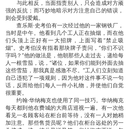
与此相反，当面指责别人，只会造成对方顽
强的反抗；而巧妙地暗示对方注意自己的错误，
则会受到爱戴。
查乐斯·史考伯有一次经过他的一家钢铁厂，
当时是中午。他看到几个工人正在抽烟，而在他
们头顶上正好有一大招牌，上面写着“禁止吸
烟”。史考伯没有指着那块牌子责问，“你们不识
字吗？”他的做法是，他朝那些人走过去，递给每
人一根雪茄，说，“诸位，如果你们能到外面去抽
这些雪茄，那我真是感激不尽。”工人们立刻知道
自己违犯了一项规则，因为他对这件事不说一句
话，反而给他们每人一件小礼物，并使他们自觉
很重要。
约翰·华纳梅克也使用了同一技巧。华纳梅克
每天都到他在费城的大商店巡视一遍。有一次他
看见一名顾客站在柜台前等待，没有一人对她稍
加注意。那些售货员呢？他们在柜台远处的另一