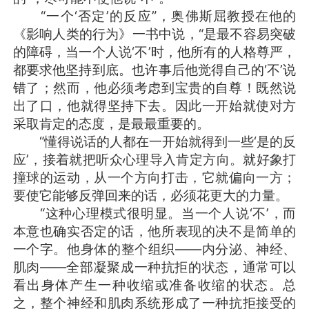
“一个‘否定’的反应”，奥佛斯屈教授在他的
《影响人类的行为》一书中说，“是最不容易突破
的障碍，当一个人说‘不’时，他所有的人格尊严，
都要求他坚持到底。也许事后他觉得自己的‘不’说
错了；然而，他必须考虑到宝贵的自尊！既然说
出了口，他就得坚持下去。因此一开始就使对方
采取肯定的态度，是最最重要的。
“懂得说话的人都在一开始就得到一些‘是的反
应’，接着就把听众心理导入肯定方向。就好象打
撞球的运动，从一个方向打击，它就偏向一方；
要使它能够反弹回来的话，必须花更大的力量。
“这种心理模式很明显。当一个人说‘不’，而
本意也确实否定的话，他所表现的决不是简单的
一个字。他身体的整个组织——内分泌、神经、
肌肉——全部凝聚成一种抗拒的状态，通常可以
看出身体产生一种收缩或准备收缩的状态。总
之，整个神经和肌肉系统形成了一种抗拒接受的