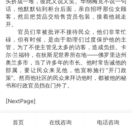
头挤成一堆，彼此又说又笑。华纳梅克不说一句
话，他默默钻到柜台后面，亲自招呼那位女顾
客，然后把货品交给售货员包装，接着他就走
开。
官员们常被批评不接待民众，他们非常忙
碌，但有时候，是由于助理们过度保护他的主
管，为了不使主管见太多的访客，造成负担。卡
尔·兰福特，在狄斯尼世界所在地——佛罗里达州
奥兰多市，当了许多年的市长。他时常告诫他的
部属，要让民众来见他，他宣称施行“开门政
策”。然而他社区的民众来拜访他时，都被他的秘
书和行政官员挡在门外了。
[NextPage]
最后，这位市长找到了解决的办法。他把办公
职业咨询职业顾问职业生涯规划
首页
在线咨询
电话咨询
室的大门拆了。他的助手们知道了这件事，从此