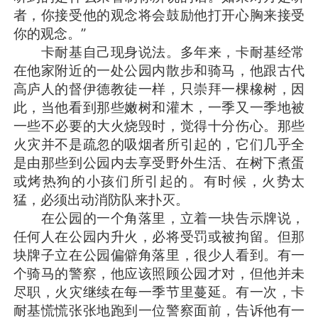
者，你接受他的观念将会鼓励他打开心胸来接受
你的观念。”
卡耐基自己现身说法。多年来，卡耐基经常
在他家附近的一处公园内散步和骑马，他跟古代
高庐人的督伊德教徒一样，只崇拜一棵橡树，因
此，当他看到那些嫩树和灌木，一季又一季地被
一些不必要的大火烧毁时，觉得十分伤心。那些
火灾并不是疏忽的吸烟者所引起的，它们几乎全
是由那些到公园内去享受野外生活、在树下煮蛋
或烤热狗的小孩们所引起的。有时候，火势太
猛，必须出动消防队来扑灭。
在公园的一个角落里，立着一块告示牌说，
任何人在公园内升火，必将受罚或被拘留。但那
块牌子立在公园偏僻角落里，很少人看到。有一
个骑马的警察，他应该照顾公园才对，但他并未
尽职，火灾继续在每一季节里蔓延。有一次，卡
耐基慌慌张张地跑到一位警察面前，告诉他有一