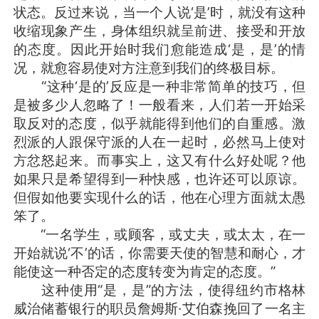
状态。反过来说，当一个人说‘是’时，就没有这种
收缩现象产生，身体组织就呈前进、接受和开放
的态度。因此开始时我们愈能造成‘是，是’的情
况，就愈容易使对方注意到我们的终极目标。
“这种‘是的’反应是一种非常简单的技巧，但
是被多少人忽略了！一般看来，人们若一开始采
取反对的态度，似乎就能得到他们的自重感。激
烈派的人跟保守派的人在一起时，必然马上使对
方忿怒起来。而事实上，这又有什么好处呢？他
如果只是希望得到一种快感，也许还可以原谅。
但假如他要实现什么的话，他在心理方面就太愚
笨了。
“一名学生，或顾客，或丈夫，或太太，在一
开始就说‘不’的话，你需要天使的智慧和耐心，才
能使这一种否定的态度转变为肯定的态度。”
这种使用“是，是”的方法，使得纽约市格林
威治储蓄银行的职员詹姆斯·艾伯森挽回了一名主