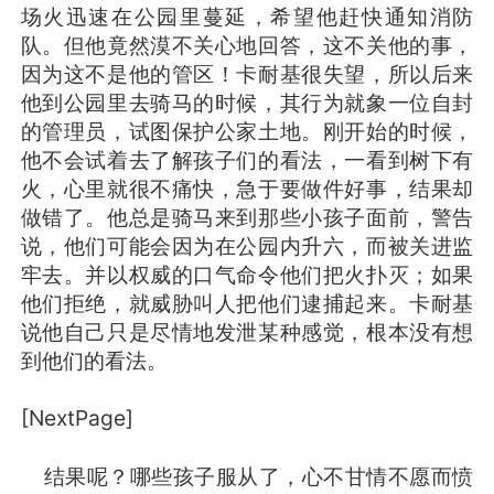
场火迅速在公园里蔓延，希望他赶快通知消防
队。但他竟然漠不关心地回答，这不关他的事，
因为这不是他的管区！卡耐基很失望，所以后来
他到公园里去骑马的时候，其行为就象一位自封
的管理员，试图保护公家土地。刚开始的时候，
他不会试着去了解孩子们的看法，一看到树下有
火，心里就很不痛快，急于要做件好事，结果却
做错了。他总是骑马来到那些小孩子面前，警告
说，他们可能会因为在公园内升六，而被关进监
牢去。并以权威的口气命令他们把火扑灭；如果
他们拒绝，就威胁叫人把他们逮捕起来。卡耐基
说他自己只是尽情地发泄某种感觉，根本没有想
到他们的看法。
[NextPage]
结果呢？哪些孩子服从了，心不甘情不愿而愤
职业咨询职业顾问职业生涯规划