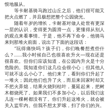
恨地服从。
等卡耐基骑马跑过山丘之后，他们很可能又
把火点燃了，并且极想把整个公园烧光。
随着年岁的增长，卡耐基对做人处世有更深
一层的认识，变得更为圆滑一点，更懂得从别人
的观点来看事情。于是，他不再下命令，他骑马
来到那堆火前面，说出了下面的这段话：
“玩得痛快吗？孩子们，你们晚餐想煮些什
么？……我小时候自己也很喜欢升火—现在还是
很喜欢。但你们应该知道，在公园内升火是十分
危险的。我知道你们这几位会很小心；但其他人
可就不这么小心了。他们来了，看到你们升起了
一堆火；因此他们也升了火，而后来回家时却又
不把火弄熄，结果火烧到枯叶，蔓延起来，把树
木都烧死了。如果我们不多加小心，以后我们这
儿连一棵树都没有了。你们升起这堆火，就会被
关入监牢内。但我不想太罗嗦，扫了你们的兴。