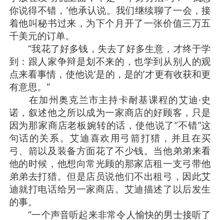
你说得不错，’他承认说。我们继续聊了一会，接
着他叫秘书过来，为下个月开了一张价值三万五
千美元的订单。
“我花了好多钱，失去了好多生意，才终于学
到：跟人家争辩是划不来的，也学到从别人的观
点来看事情，使他说‘是的，是的’才更有收获和更
有意思。”
在加州奥克兰市主持卡耐基课程的艾迪·史
诺，叙述他之所以成为一家商店的好顾客，只是
因为那家商店老板婉转的话，使他说了“不错”这
句话的关系。艾迪喜欢用弓箭打猎，并且在买
弓、箭以及装备方面花了不少钱。当他弟弟来看
他的时候，他想向常光顾的那家店租一支弓带他
弟弟去打猎。但是店员说他们不出租弓，因此艾
迪就打电话给另一家商店。艾迪描述了以后发生
的事。
“一个声音听起来非常令人愉快的男士接听了