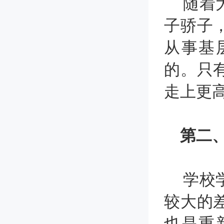
随着大
子骄子
从事基
的。只
走上更
第二、
学校学
较大的
也是重