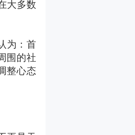
在大多数
。
认为：首
周围的社
调整心态