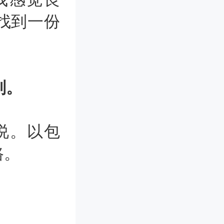
找到一份
则。
说。以包
路。