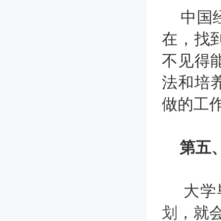
中国经
在，找
不见得
法和培
做的工
第五
大学毕
划
，就