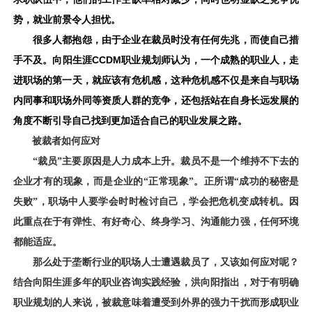
势，就业前景令人担忧。
很多人都抱怨
企业在裁员时没有任何先兆，而使自己措
，由于
手不及。
CCDM
一个成熟的职业人，走
向阳生涯
职业规划师认为，
进职场的第一天，就应该有危机感，这种危机感不
仅是来自与职场
内同事和职场外同等资质人群的竞争，还包括站在自身长远发展的
角度不断引导自己找到更加适合自己的职业发展之路。
被裁者如何应对
“裁员”主要原因是人力成本上升。
裁员不是一个维持不下去的
企业才有的现象，而是企业的
“
正常现象
”。正
所谓
“
成功的秘密是
失败
”
，职场中人要学会时时检讨自己，学会把危机变成转机。因
此重点在于有弹性、有好奇心、终身学习、沟通能力强，任何环境
都能适应。
那么处于垄断行业的职场人士遭遇裁员了，又该如何应对呢？
结合向阳生涯多年的职业咨询实践经验，洪向阳指出，对于有明确
职业规划的人来说，被裁意味着遭受到外界的强力干扰而形成职业