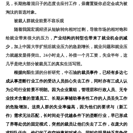
见
，长期抱着混日子的态度去应付工作，毋庸置疑你必定会成为被
淘汰的首选对象。
被裁人群就业前景不容乐观
随着
我国宏观经济从短缺转向相对过剩
，导致
市场的相对饱和
给就业带来很大的压力
，
产业结构的转型
也
带来
了
就业机会
的
减
少
，
加上中国
大学扩招
后就业压力的急剧增长，就业问题和就业压
力就越发显得突出。
24
小时走人，补偿一个月工资，失业半年，这
几乎是绝大部分被裁员工的真实生活写照。
根据向阳
生涯的分析研究，中石
油的
裁员
事件
，
已经
有多达七
成
从事垄断行业工作的
受访
人
员担心失去工作，同时亦有三成人认
为公司
行业前景不明朗。因为企业重组，管理层和行政人员、无专
业技术含量的普通员工、长期从事辅助事务性工作的人员丢失工作
的危险增加。这类人群的失业率偏高，因为他们的要求与（新工
作）需求无法匹配，长时间处于优越条件下的垄断行业，早已形成
了养尊处优的固定模式，突然的裁员让他们失去了工作，在庞大的
求职队伍中，他们的工作空缺率相对减少，同时也明显缺乏竞争优