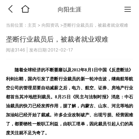
向阳生涯
当前位置：
主页
>
向阳资讯
>垄断行业裁员后，被裁者就业艰难
垄断行业裁员后，被裁者就业艰难
阅读3146
|
发布日期:2012-02-17
随着全球经济的不断萎靡以及
2012
年
8
月
1
日
中国《反垄断法》
利剑出鞘，国内引发了垄断行业裁员的新一轮冲击波
，继南航等航
空公司的管理层要自动减薪之后，电力、航空、证券、房地产行业
都首当其冲地想到裁员
。
8
月
25
日《民主与法制时报》消息：中石
油裁员的快刀已经发挥作用，据了解，内蒙古、山东、河北等地的
加油站已经开始了裁减。
许多企业改制破产、出现亏损、经营困难
了，都要牺牲一般职工利益，由职工埋单，因此裁员引起人们的高
度关注就不足为奇了。