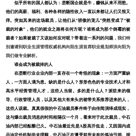
似乎所有的国人都认为：垄断国企就是牛，赚钱从来不
用
愁。
他们的高薪、福利、各种各样的隐性收入
一直以来都
让人
们
又恨又
痒。
突如其来的这场裁员，让他们从“骄傲的宠儿”突然变成了“被
裁的对象”，
他们的就业之路将在何方呢？谁将成为那个倒霉的被
裁者？如果被裁了又该如何应对呢？带着这一系列的问题
，我们特
别邀请到职业生涯管理权威机构向阳生涯首席职业规划师洪向阳为
我们做专业解析。
谁会成为被裁掉的人
在
垄断行业企业
内部一直存在一个奇怪的现象：一方面严重缺
人，一方面人满为患。缺的是什么人？形形色色的
专业技术
人才
和
高水平经营管理人才，这些人当留。
多的是什么人
？派驻来的
领
导
、
行政管理人员，以及其他大有来头的
裙带关系推荐进来的
人
，
这些人该裁
。
真真假假的中石油裁员事件终于由传闻演绎成现实
，
这
与爆出裁员消息的时间相隔仅一个月，看来对于此次裁员，中石
油内部已经酝酿
已久
。
中石油最近先是
A
股高开低走，又因国内成
品油定价机制尚未理顺，中石油正在遭受前所未有的炼油亏损。据