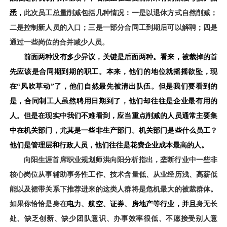
悉
，
此次员工总量削减包括几种情况：一是以退休方式自然削减；
二是控制新人员的入口；三是一部分合同工到期后可以解聘；四是
通过一些岗位的合并减少人员。
前面
两种
没有多少异议，关键是后面两种。
看来
，被裁掉的首
先应该是合同期到期的职工。本来，他们的地位就摇摇欲坠，现
在
“
风吹草动
”
了，他们自然最先被清出队伍。
但是我们要看到的
是，
合同制工人虽然聘用日期到了
，
他们却
往往
是企业最有用的
人
。但是在现实中我们不难看到，应当重点
削减
的
人员
通常
主要
集
中
在机关部门
，尤其
是一些非生产部门。机关部门是些什么员工？
他们是管理层
和
行政人员，
他们往往
是花费企业成本最高的人。
向阳生涯首席职业规划师洪向阳分析指出，垄断行业中一些非
核心岗位从事辅助事务性工作、技术含量低、从业经历浅、高薪低
能以及裙带关系下推荐进来的这类人群将是危机最大的被裁群体。
如果你恰恰是身在
电力、航空、证券、房地产
等
行业
，并且
身无长
处
、
缺乏创新
、缺少
团队
意识、办事
效率很低
、
不愿接受别人意