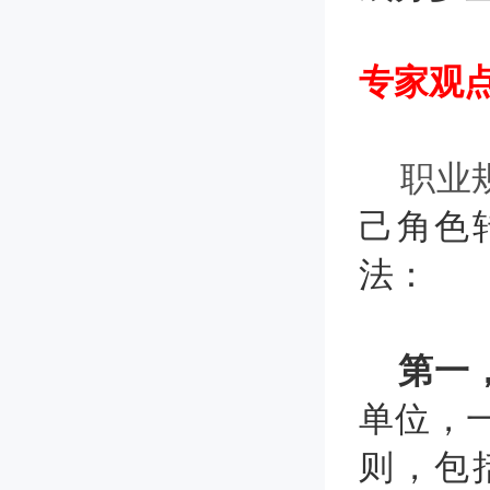
专家观
职业
己角色
法：
第一
单位，
则，包