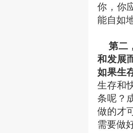
你，你
能自如
第二
和发展
如果生
生存和
条呢？
做的才
需要做