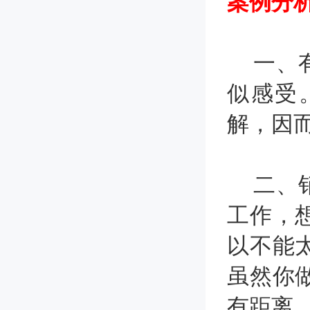
案例分
一、有
似感受
解，因
二、销
工作，
以不能
虽然你
有距离