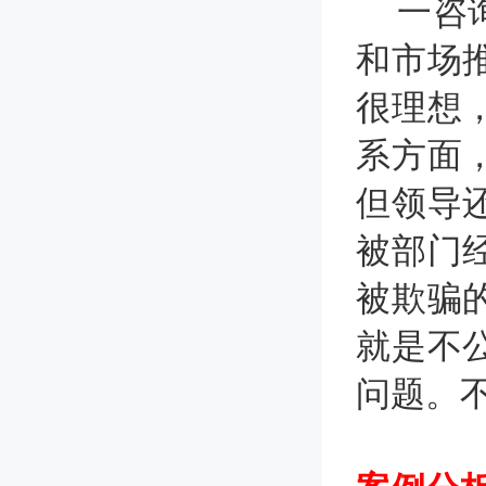
一咨询
和市场
很理想
系方面
但领导
被部门
被欺骗
就是不
问题。