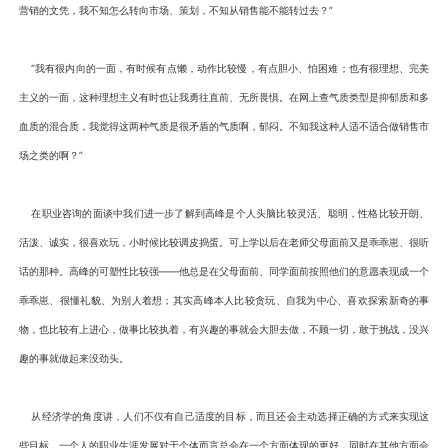
营销的文凭，我不知怎么转向市场、策划，不知从销售能不能转过去？”
“我有很内向的一面，有时候有点懒，动作比较慢，有点胆小、怕困难；也有很理想、完美
主义的一面，这种理想主义有时也让我勇往直前、无所畏惧。在网上查气质类型是抑郁质和多
血质的混合质，我觉得这两种气质是很矛盾的气质啊，郁闷。不知我这种人适不适合做销售市
场之类的啊？”
在职业咨询的面谈中我们进一步了解到高峰是个人头脑比较灵活、聪明，性格比较开朗、
活泼、诚实，很喜欢玩，小时候比较调皮捣蛋。可上学以后在老师父母面前又是乖乖崽、很听
话的那种。高峰的可塑性比较强——他总是在父母面前、同学面前按照他们的意愿表现成一个
乖乖崽、很懂礼貌、为别人着想；其实高峰本人比较贪玩、自我为中心、喜欢探索新奇的事
物，也比较有上进心，做事比较执着，有兴趣的事就会大胆去做，不顾一切，敢于挑战，没兴
趣的事就做起来没劲头。
从经济学的角度讲，人们不仅有自己适度的目标，而且还会主动选择正确的方式来实现这
些目标。一个人的职业生涯发展对于个体而言总会在一个方面体现的更好，同时在其他方面会