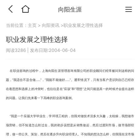
向阳生涯
当前位置：
主页
>
向阳资讯
>职业发展之理性选择
职业发展之理性选择
阅读3286
|
发布日期:2004-06-04
在职业咨询的过程中，上海向阳生涯管理咨询有限公司的职业顾问们经常被问到这样的问
题，“我适合不适合做……”，“我能不能做好……”。通常情况下，只有当客户意识到自己已经存
在着思想和选择上的冲突时，也往往是在“应该”和“理想”之间只能选其一的时候才会提出这样
的问题。让我们先来看一下高峰的职业咨询案例。
“我是一个应届大学毕业生，学环境工程的，但我对做技术没多大兴趣，太枯燥，我想做市
场营销，但不知道怎么转过去，我的初步设想是从销售做起，然后过渡到市场，做市场部经
理，做一些公关、策划，然后在逐步升向职业经理人。不知我的想法怎么样，但我现在没市场