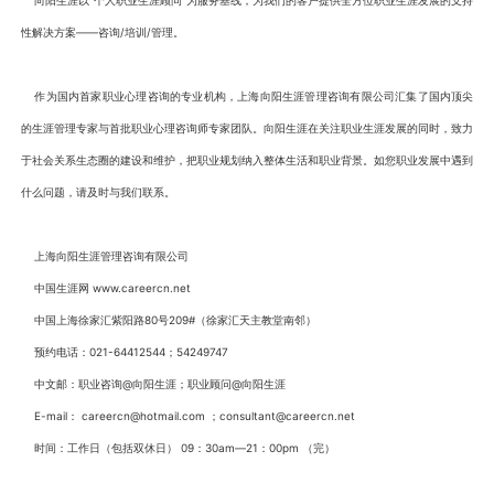
向阳生涯以“个人职业生涯顾问”为服务基线，为我们的客户提供全方位职业生涯发展的支持
性解决方案——咨询/培训/管理。
作为国内首家职业心理咨询的专业机构，上海向阳生涯管理咨询有限公司汇集了国内顶尖
的生涯管理专家与首批职业心理咨询师专家团队。向阳生涯在关注职业生涯发展的同时，致力
于社会关系生态圈的建设和维护，把职业规划纳入整体生活和职业背景。如您职业发展中遇到
什么问题，请及时与我们联系。
上海向阳生涯管理咨询有限公司
中国生涯网 www.careercn.net
中国上海徐家汇紫阳路80号209#（徐家汇天主教堂南邻）
预约电话：021-64412544；54249747
中文邮：职业咨询@向阳生涯；职业顾问@向阳生涯
E-mail： careercn@hotmail.com ；consultant@careercn.net
时间：工作日（包括双休日） 09：30am—21：00pm （完）