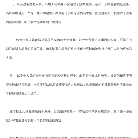
一、 可从设备方面入手。环境工程本身不仅包含了技术层面，还有一个很重要的是设备，
高峰可以进入一个专门生产和销售环保设备（例如专业的污水泵）的企业实习，积累对于设备
的实际经验，即了解产品本身的一根过程。
二、作为技术人员参与公司项目实施的整个流程。以专业背景进入项目的实施，可能在初
期只能进入项目的后期工作，但是毕竟在项目的整个流程中可以解除到技术部门以外的环节和
人员。
三、 以专业人员的身份参与到售前和销售过程中。由于行业技术性较强，设备的销售不可
能单纯由销售完成，一定要配以技术背景较强的人员辅助，这是高峰的专业背景和对于设备的
了解就可以派上用场了。
除了以上几点在职场的积累外，当然最好补充一下市场营销学的系统知识，对于进一步的
提升和发展也可以有一个良好的基础奠定。