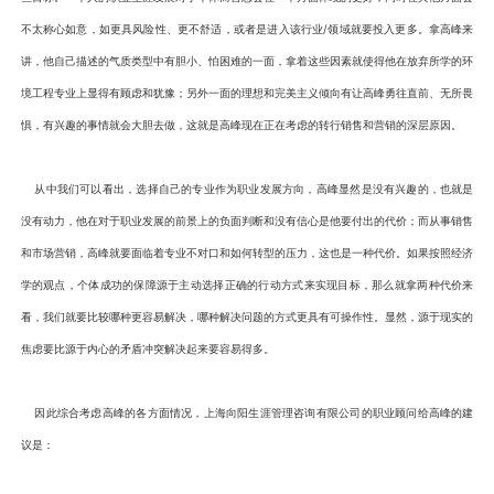
不太称心如意，如更具风险性、更不舒适，或者是进入该行业/领域就要投入更多。拿高峰来
讲，他自己描述的气质类型中有胆小、怕困难的一面，拿着这些因素就使得他在放弃所学的环
境工程专业上显得有顾虑和犹豫；另外一面的理想和完美主义倾向有让高峰勇往直前、无所畏
惧，有兴趣的事情就会大胆去做，这就是高峰现在正在考虑的转行销售和营销的深层原因。
从中我们可以看出，选择自己的专业作为职业发展方向，高峰显然是没有兴趣的，也就是
没有动力，他在对于职业发展的前景上的负面判断和没有信心是他要付出的代价；而从事销售
和市场营销，高峰就要面临着专业不对口和如何转型的压力，这也是一种代价。如果按照经济
学的观点，个体成功的保障源于主动选择正确的行动方式来实现目标，那么就拿两种代价来
看，我们就要比较哪种更容易解决，哪种解决问题的方式更具有可操作性。显然，源于现实的
焦虑要比源于内心的矛盾冲突解决起来要容易得多。
因此综合考虑高峰的各方面情况，上海向阳生涯管理咨询有限公司的职业顾问给高峰的建
议是：