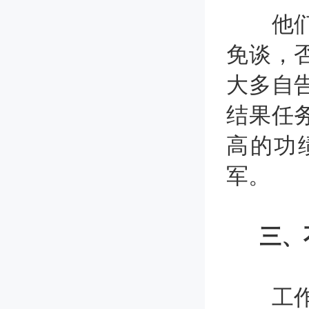
他们不
免谈，
大多自
结果任
高的功
军。
三、
工作中