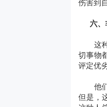
伤害到
六、
这种人
切事物
评定优
他们总
但是，