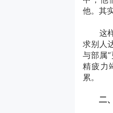
他。其
这样的
求别人
与部属
精疲力
累。
二