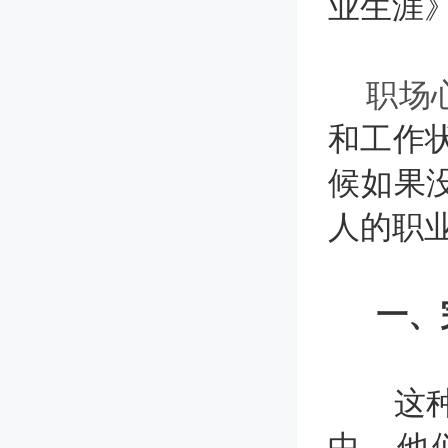
业生涯
职场
和工作
候如果
人的职
一、
这种人
中，他