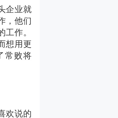
头企业就
作，他们
的工作。
而想用更
了常败将
喜欢说的