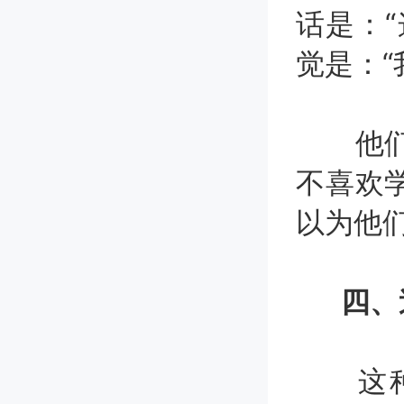
话是：
觉是：“
他们希
不喜欢
以为他们
四、
这种人