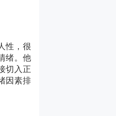
人性，很
情绪。他
接切入正
绪因素排