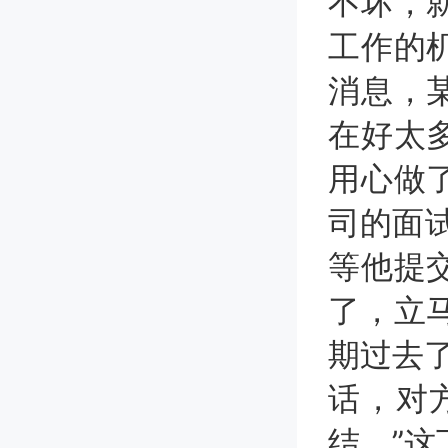
不坏，
工作的
消息，
在好太
用心做
司的面
等他提交
了，立
期过去了
话，对
结。”这