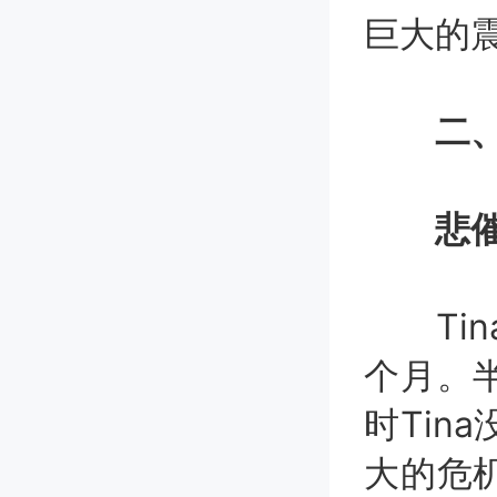
巨大的
二、
悲催
Tin
个月。
时Tin
大的危