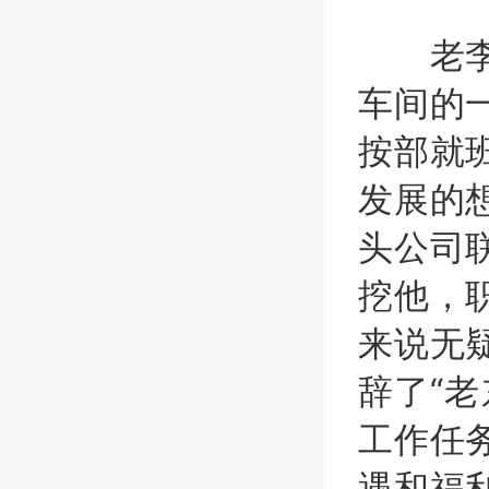
老李在
车间的
按部就
发展的
头公司
挖他，
来说无
辞了“
工作任
遇和福