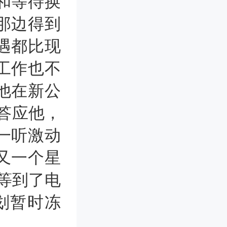
和等待换
那边得到
遇都比现
工作也不
他在新公
答应他，
n一听激动
又一个星
易等到了电
划暂时冻