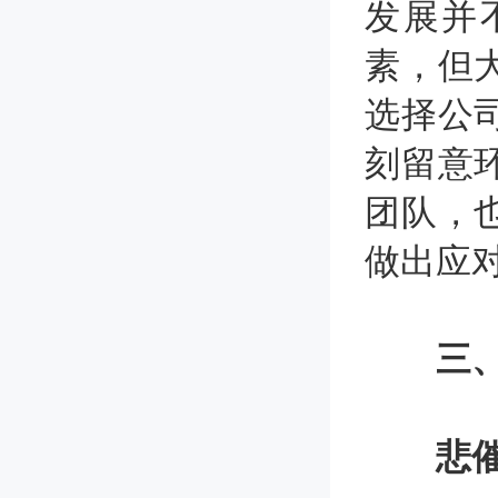
发展并
素，但
选择公
刻留意
团队，
做出应
三、
悲