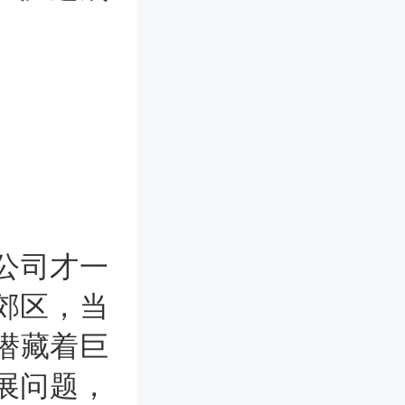
公司才一
郊区，当
化潜藏着巨
展问题，