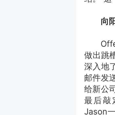
向阳
Off
做出跳
深入地
邮件发送
给新公司
最后敲
Jaso