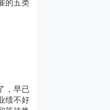
催的五类
了，早已
业绩不好