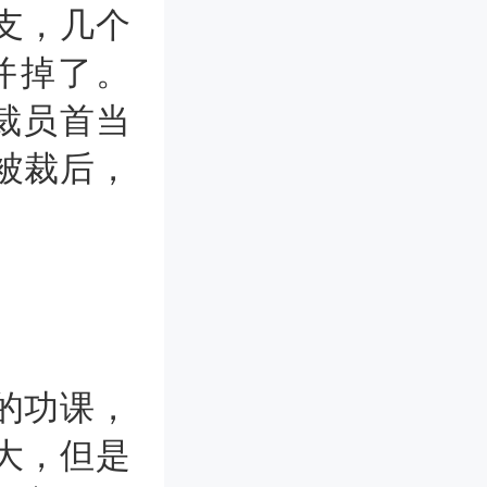
支，几个
并掉了。
，裁员首当
被裁后，
的功课，
大，但是