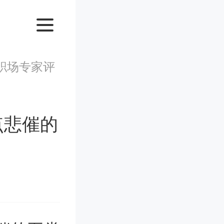
职场专家评
点悲催的