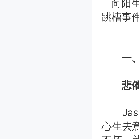
向阳生
跳槽事件
一、O
悲
Jas
心生去